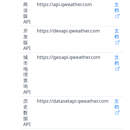
商
https://api.qweather.com
文
业
档
版
API
开
https://devapi.qweather.com
文
发
档
版
API
城
https://geoapi.qweather.com
文
市
档
地
理
查
询
API
历
https://datasetapi.qweather.com
文
史
档
数
据
API